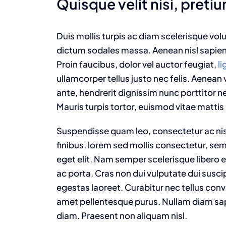
Quisque velit nisi, pretium
Duis mollis turpis ac diam scelerisque volu
dictum sodales massa. Aenean nisl sapien,
Proin faucibus, dolor vel auctor feugiat,
li
ullamcorper tellus justo nec felis. Aenean
ante, hendrerit dignissim nunc porttitor ne
Mauris turpis tortor, euismod vitae mattis 
Suspendisse quam leo, consectetur ac nisi
finibus, lorem sed mollis consectetur, se
eget elit. Nam semper scelerisque libero 
ac porta. Cras non dui vulputate dui susc
egestas laoreet. Curabitur nec tellus convall
amet pellentesque purus. Nullam diam sapi
diam. Praesent non aliquam nisl.