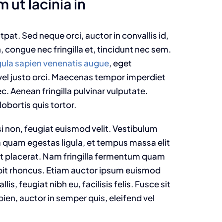
 ut lacinia in
tpat. Sed neque orci, auctor in convallis id,
 congue nec fringilla et, tincidunt nec sem.
gula sapien venenatis augue
, eget
 vel justo orci. Maecenas tempor imperdiet
c. Aenean fringilla pulvinar vulputate.
lobortis quis tortor.
 non, feugiat euismod velit. Vestibulum
m quam egestas ligula, et tempus massa elit
et placerat. Nam fringilla fermentum quam
ipit rhoncus. Etiam auctor ipsum euismod
is, feugiat nibh eu, facilisis felis. Fusce sit
en, auctor in semper quis, eleifend vel