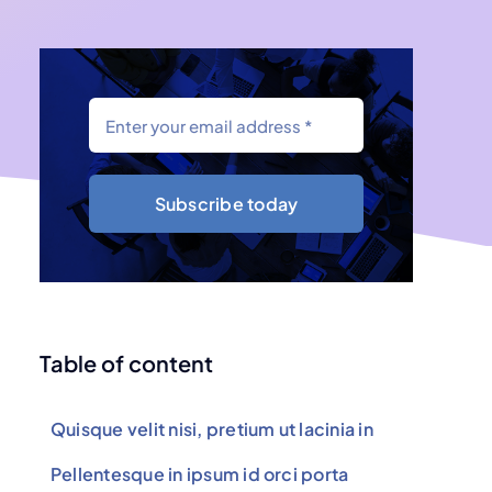
Subscribe today
Table of content
Quisque velit nisi, pretium ut lacinia in
Pellentesque in ipsum id orci porta