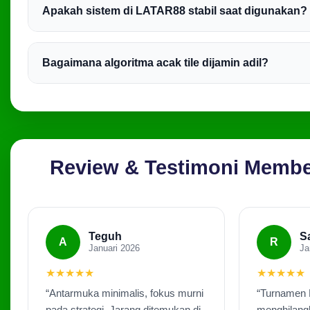
menggambarkan pengalaman bermain yang terasa lebi
Apakah sistem di LATAR88 stabil saat digunakan?
Namun, hasil permainan tetap bergantung pada siste
Platform ini dirancang dengan sistem yang responsif d
masing-masing pengguna.
akses permainan bisa berjalan lancar baik melalui p
Bagaimana algoritma acak tile dijamin adil?
desktop.
Menggunakan generator angka acak RNG bersertifikat 
pihak ketiga independen secara berkala.
Review & Testimoni Memb
Teguh
S
A
R
Januari 2026
Ja
★★★★★
★★★★★
“Antarmuka minimalis, fokus murni
“Turnamen 
pada strategi. Jarang ditemukan di
menghilang