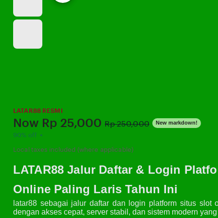
LATAR88 RESMI
Price:
Now
Rp 25,000
Original
Rp 250,000
New markdown!
Price:
•
90% off
Local taxes included (where applicable)
LATAR88 Jalur Daftar & Login Platfo
Online Paling Laris Tahun Ini
latar88 sebagai jalur daftar dan login platform situs slot o
dengan akses cepat, server stabil, dan sistem modern yan