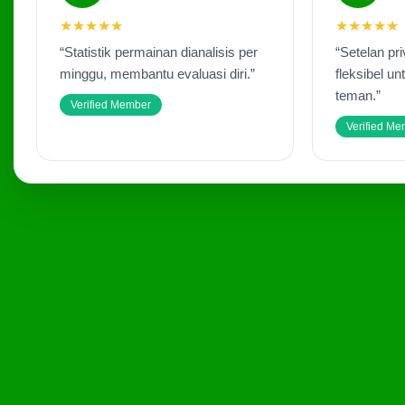
★★★★★
★★★★★
“Statistik permainan dianalisis per
“Setelan pr
minggu, membantu evaluasi diri.”
fleksibel u
teman.”
Verified Member
Verified M